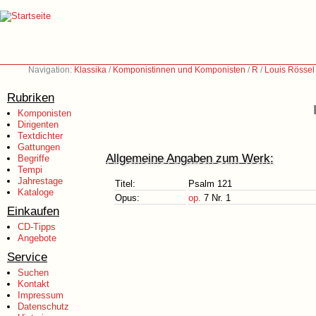
Navigation:
Klassika
/
Komponistinnen und Komponisten
/
R
/
Louis Rössel
Rubriken
Komponisten
Dirigenten
Textdichter
Gattungen
Allgemeine Angaben zum Werk:
Begriffe
Tempi
Jahrestage
Titel:
Psalm 121
Kataloge
Opus:
op.
7 Nr. 1
Einkaufen
CD-Tipps
Angebote
Service
Suchen
Kontakt
Impressum
Datenschutz