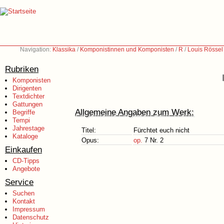
Navigation:
Klassika
/
Komponistinnen und Komponisten
/
R
/
Louis Rössel
Rubriken
Komponisten
Dirigenten
Textdichter
Gattungen
Allgemeine Angaben zum Werk:
Begriffe
Tempi
Jahrestage
Titel:
Fürchtet euch nicht
Kataloge
Opus:
op.
7 Nr. 2
Einkaufen
CD-Tipps
Angebote
Service
Suchen
Kontakt
Impressum
Datenschutz