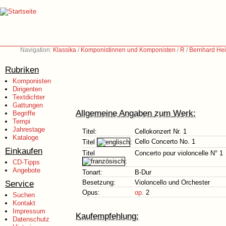
Navigation:
Klassika
/
Komponistinnen und Komponisten
/
R
/
Bernhard Hei
Rubriken
Komponisten
Dirigenten
Textdichter
Gattungen
Allgemeine Angaben zum Werk:
Begriffe
Tempi
Jahrestage
Titel:
Cellokonzert Nr. 1
Kataloge
Cello Concerto No. 1
Titel
:
Einkaufen
Titel
Concerto pour violoncelle N° 1
:
CD-Tipps
Angebote
Tonart:
B-Dur
Service
Besetzung:
Violoncello und Orchester
Opus:
op.
2
Suchen
Kontakt
Impressum
Kaufempfehlung:
Datenschutz