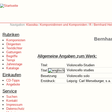
Navigation:
Klassika
/
Komponistinnen und Komponisten
/
R
/
Bernhard Hei
Rubriken
Bernhar
Komponisten
Dirigenten
Textdichter
Gattungen
Allgemeine Angaben zum Werk:
Begriffe
Tempi
Jahrestage
Titel:
Violoncello-Studien
Kataloge
Violoncello studies
Titel
:
Einkaufen
Besetzung:
Violoncello solo
CD-Tipps
Erstdruck:
Leipzig: Carl Merseburger, s.a.
Angebote
Service
Suchen
Kontakt
Impressum
Datenschutz