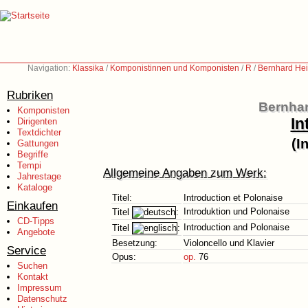
Navigation:
Klassika
/
Komponistinnen und Komponisten
/
R
/
Bernhard Hei
Rubriken
Bernhar
Komponisten
In
Dirigenten
Textdichter
(I
Gattungen
Begriffe
Tempi
Allgemeine Angaben zum Werk:
Jahrestage
Kataloge
Titel:
Introduction et Polonaise
Einkaufen
Introduktion und Polonaise
Titel
:
CD-Tipps
Introduction and Polonaise
Titel
:
Angebote
Besetzung:
Violoncello und Klavier
Service
Opus:
op.
76
Suchen
Kontakt
Impressum
Datenschutz