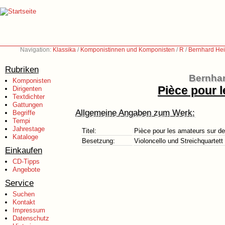
Navigation:
Klassika
/
Komponistinnen und Komponisten
/
R
/
Bernhard Hei
Rubriken
Bernhar
Komponisten
Pièce pour 
Dirigenten
Textdichter
Gattungen
Allgemeine Angaben zum Werk:
Begriffe
Tempi
Jahrestage
Titel:
Pièce pour les amateurs sur de
Kataloge
Besetzung:
Violoncello und Streichquartett
Einkaufen
CD-Tipps
Angebote
Service
Suchen
Kontakt
Impressum
Datenschutz