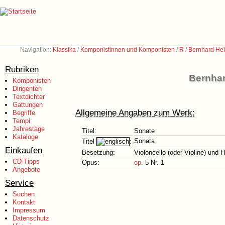
Navigation:
Klassika
/
Komponistinnen und Komponisten
/
R
/
Bernhard Hei
Rubriken
Bernhar
Komponisten
Dirigenten
Textdichter
Gattungen
Allgemeine Angaben zum Werk:
Begriffe
Tempi
Jahrestage
Titel:
Sonate
Kataloge
Sonata
Titel
:
Einkaufen
Besetzung:
Violoncello (oder Violine) und H
CD-Tipps
Opus:
op.
5 Nr. 1
Angebote
Service
Suchen
Kontakt
Impressum
Datenschutz