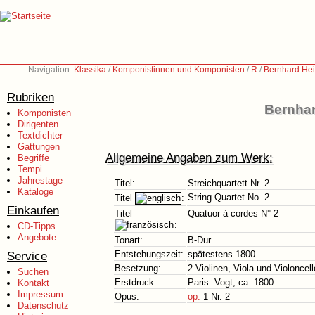
Navigation:
Klassika
/
Komponistinnen und Komponisten
/
R
/
Bernhard Hei
Rubriken
Bernhar
Komponisten
Dirigenten
Textdichter
Gattungen
Allgemeine Angaben zum Werk:
Begriffe
Tempi
Jahrestage
Titel:
Streichquartett Nr. 2
Kataloge
String Quartet No. 2
Titel
:
Einkaufen
Titel
Quatuor à cordes N° 2
:
CD-Tipps
Angebote
Tonart:
B-Dur
Service
Entstehungszeit:
spätestens 1800
Besetzung:
2 Violinen, Viola und Violoncell
Suchen
Erstdruck:
Paris: Vogt, ca. 1800
Kontakt
Impressum
Opus:
op.
1 Nr. 2
Datenschutz