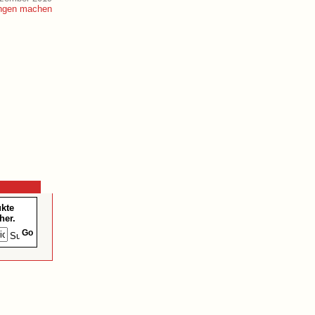
ukte
her.
Go