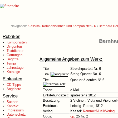
Navigation:
Klassika
/
Komponistinnen und Komponisten
/
R
/
Bernhard Hei
Rubriken
Bernhar
Komponisten
Dirigenten
Textdichter
Gattungen
Allgemeine Angaben zum Werk:
Begriffe
Tempi
Jahrestage
Titel:
Streichquartett Nr. 6
Kataloge
String Quartet No. 6
Titel
:
Einkaufen
Titel
Quatuor à cordes N° 6
:
CD-Tipps
Angebote
Tonart:
c-Moll
Service
Entstehungszeit:
spätestens 1812
Besetzung:
2 Violinen, Viola und Violoncell
Suchen
Erstdruck:
Leipzig: Peters, 1812
Kontakt
Impressum
Verlag:
Kassel:
KammerMusikVerlag
Datenschutz
Opus:
op.
25 Nr. 2