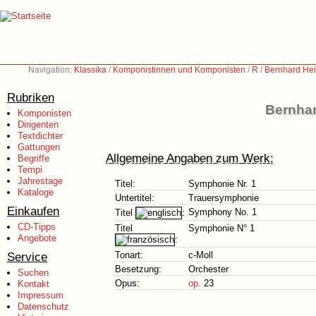
Navigation:
Klassika
/
Komponistinnen und Komponisten
/
R
/
Bernhard Hei
Rubriken
Bernhar
Komponisten
Dirigenten
Textdichter
Gattungen
Allgemeine Angaben zum Werk:
Begriffe
Tempi
Jahrestage
Titel:
Symphonie Nr. 1
Kataloge
Untertitel:
Trauersymphonie
Einkaufen
Symphony No. 1
Titel
:
CD-Tipps
Titel
Symphonie N° 1
Angebote
:
Service
Tonart:
c-Moll
Besetzung:
Orchester
Suchen
Opus:
op.
23
Kontakt
Impressum
Datenschutz