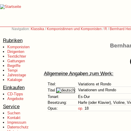
Navigation:
Klassika
/
Komponistinnen und Komponisten
/
R
/
Bernhard Hei
Rubriken
Bernhar
Komponisten
Dirigenten
Textdichter
Gattungen
Begriffe
Tempi
Allgemeine Angaben zum Werk:
Jahrestage
Kataloge
Titel:
Variations et Rondo
Einkaufen
Variationen und Rondo
Titel
:
CD-Tipps
Tonart:
Es-Dur
Angebote
Besetzung:
Harfe (oder Klavier), Violine, V
Service
Opus:
op.
18
Suchen
Kontakt
Impressum
Datenschutz