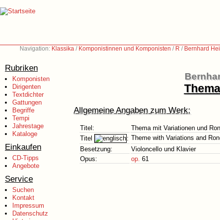
Navigation:
Klassika
/
Komponistinnen und Komponisten
/
R
/
Bernhard Hei
Rubriken
Bernhar
Komponisten
Thema 
Dirigenten
Textdichter
Gattungen
Allgemeine Angaben zum Werk:
Begriffe
Tempi
Jahrestage
Titel:
Thema mit Variationen und Ro
Kataloge
Theme with Variations and Ro
Titel
:
Einkaufen
Besetzung:
Violoncello und Klavier
CD-Tipps
Opus:
op.
61
Angebote
Service
Suchen
Kontakt
Impressum
Datenschutz