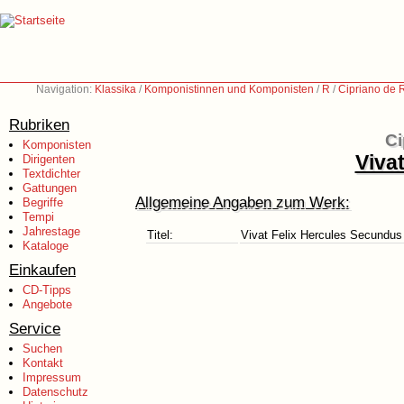
Navigation:
Klassika
/
Komponistinnen und Komponisten
/
R
/
Cipriano de 
Rubriken
Ci
Komponisten
Viva
Dirigenten
Textdichter
Gattungen
Allgemeine Angaben zum Werk:
Begriffe
Tempi
Jahrestage
Titel:
Vivat Felix Hercules Secundus
Kataloge
Einkaufen
CD-Tipps
Angebote
Service
Suchen
Kontakt
Impressum
Datenschutz