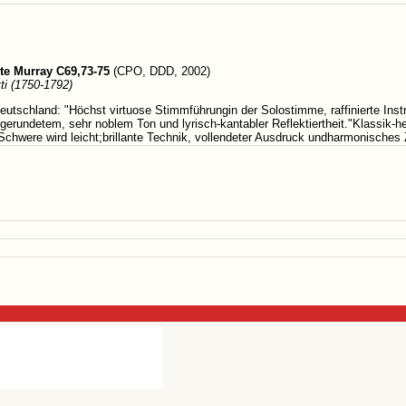
te Murray C69,73-75
(CPO, DDD, 2002)
ti (1750-1792)
eutschland: "Höchst virtuose Stimmführungin der Solostimme, raffinierte Inst
gerundetem, sehr noblem Ton und lyrisch-kantabler Reflektiertheit."Klassik-he
 Schwere wird leicht;brillante Technik, vollendeter Ausdruck undharmonisch