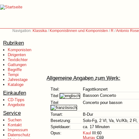
Navigation:
Klassika
/
Komponistinnen und Komponisten
/
R
/
Antonio Rose
Rubriken
Komponisten
Dirigenten
Textdichter
Gattungen
Begriffe
Tempi
Allgemeine Angaben zum Werk:
Jahrestage
Kataloge
Titel:
Fagottkonzert
Einkaufen
Bassoon Concerto
Titel
:
CD-Tipps
Titel
Concerto pour basson
Angebote
:
Service
Tonart:
B-Dur
Suchen
Besetzung:
Solo-Fg, 2 Vl, Va, Vc/Kb, 2 Fl,
Kontakt
Spieldauer:
ca. 17 Minuten
Impressum
Opus:
Kaul
III:60
Datenschutz
Murray
C69