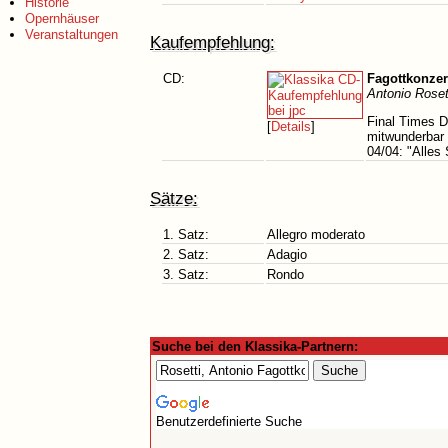
Historie
Opernhäuser
Veranstaltungen
Kaufempfehlung:
CD:
Fagottkonzer
Antonio Roset
Final Times D
[
Details
]
mitwunderbar 
04/04: "Alles
Sätze:
1. Satz:
Allegro moderato
2. Satz:
Adagio
3. Satz:
Rondo
Suche bei den Klassika-Partnern:
Benutzerdefinierte Suche