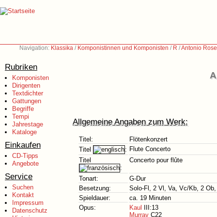
Navigation:
Klassika
/
Komponistinnen und Komponisten
/
R
/
Antonio Rose
Rubriken
A
Komponisten
Dirigenten
Textdichter
Gattungen
Begriffe
Tempi
Allgemeine Angaben zum Werk:
Jahrestage
Kataloge
Titel:
Flötenkonzert
Einkaufen
Flute Concerto
Titel
:
CD-Tipps
Titel
Concerto pour flûte
Angebote
:
Service
Tonart:
G-Dur
Suchen
Besetzung:
Solo-Fl, 2 Vl, Va, Vc/Kb, 2 Ob,
Kontakt
Spieldauer:
ca. 19 Minuten
Impressum
Opus:
Kaul
III:13
Datenschutz
Murray
C22