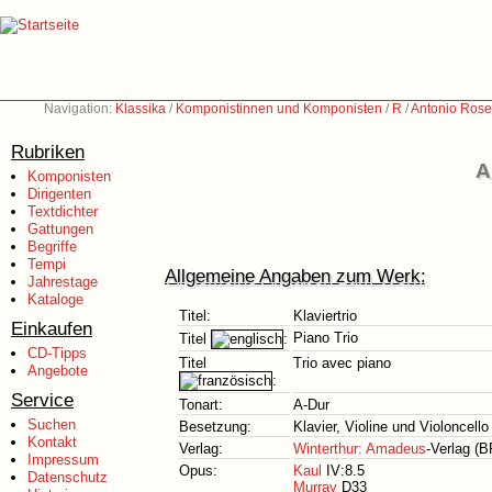
Navigation:
Klassika
/
Komponistinnen und Komponisten
/
R
/
Antonio Rose
Rubriken
A
Komponisten
Dirigenten
Textdichter
Gattungen
Begriffe
Tempi
Allgemeine Angaben zum Werk:
Jahrestage
Kataloge
Titel:
Klaviertrio
Einkaufen
Piano Trio
Titel
:
CD-Tipps
Titel
Trio avec piano
Angebote
:
Service
Tonart:
A-Dur
Suchen
Besetzung:
Klavier, Violine und Violoncello
Kontakt
Verlag:
Winterthur: Amadeus
-Verlag (B
Impressum
Opus:
Kaul
IV:8.5
Datenschutz
Murray
D33