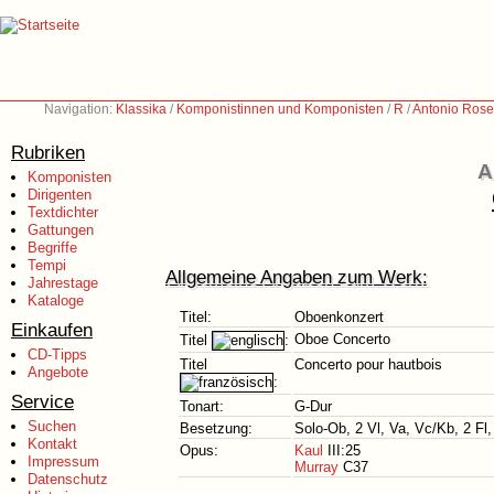
Navigation:
Klassika
/
Komponistinnen und Komponisten
/
R
/
Antonio Rose
Rubriken
A
Komponisten
Dirigenten
Textdichter
Gattungen
Begriffe
Tempi
Allgemeine Angaben zum Werk:
Jahrestage
Kataloge
Titel:
Oboenkonzert
Einkaufen
Oboe Concerto
Titel
:
CD-Tipps
Titel
Concerto pour hautbois
Angebote
:
Service
Tonart:
G-Dur
Suchen
Besetzung:
Solo-Ob, 2 Vl, Va, Vc/Kb, 2 Fl,
Kontakt
Opus:
Kaul
III:25
Impressum
Murray
C37
Datenschutz