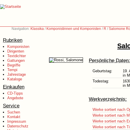
Navigation:
Klassika
/
Komponistinnen und Komponisten
/
R
/
Salomone Ro
Rubriken
Sal
Komponisten
Dirigenten
Textdichter
Persönliche Daten:
Gattungen
Begriffe
Tempi
Geburtstag:
19.
Jahrestage
in M
Kataloge
Todestag:
163
in M
Einkaufen
CD-Tipps
Angebote
Werkverzeichnis:
Service
Werke sortiert nach O
Suchen
Werke sortiert nach M
Kontakt
Werke sortiert nach E
Impressum
Datenschutz
Werke sortiert nach Ti