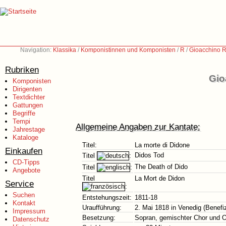
Navigation:
Klassika
/
Komponistinnen und Komponisten
/
R
/
Gioacchino R
Rubriken
Gio
Komponisten
Dirigenten
Textdichter
Gattungen
Begriffe
Tempi
Allgemeine Angaben zur Kantate:
Jahrestage
Kataloge
Titel:
La morte di Didone
Einkaufen
Didos Tod
Titel
:
CD-Tipps
The Death of Dido
Titel
:
Angebote
Titel
La Mort de Didon
Service
:
Suchen
Entstehungszeit:
1811-18
Kontakt
Uraufführung:
2. Mai 1818 in Venedig (Benefiz
Impressum
Besetzung:
Sopran, gemischter Chor und O
Datenschutz