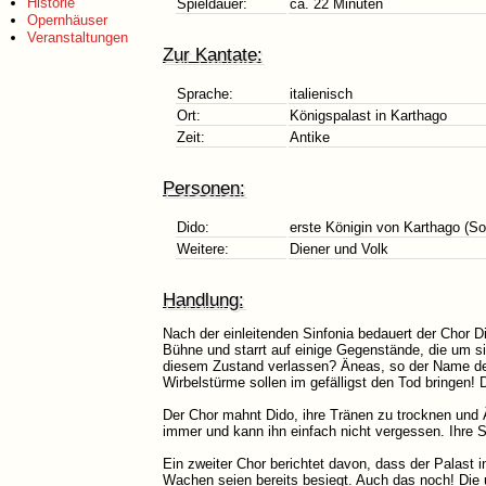
Historie
Spieldauer:
ca. 22 Minuten
Opernhäuser
Veranstaltungen
Zur Kantate:
Sprache:
italienisch
Ort:
Königspalast in Karthago
Zeit:
Antike
Personen:
Dido:
erste Königin von Karthago (So
Weitere:
Diener und Volk
Handlung:
Nach der einleitenden Sinfonia bedauert der Chor Di
Bühne und starrt auf einige Gegenstände, die um sie
diesem Zustand verlassen? Äneas, so der Name des 
Wirbelstürme sollen im gefälligst den Tod bringen! 
Der Chor mahnt Dido, ihre Tränen zu trocknen und
immer und kann ihn einfach nicht vergessen. Ihre Se
Ein zweiter Chor berichtet davon, dass der Palast
Wachen seien bereits besiegt. Auch das noch! Die u