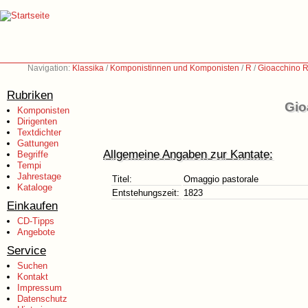
Navigation:
Klassika
/
Komponistinnen und Komponisten
/
R
/
Gioacchino R
Rubriken
Gio
Komponisten
Dirigenten
Textdichter
Gattungen
Allgemeine Angaben zur Kantate:
Begriffe
Tempi
Jahrestage
Titel:
Omaggio pastorale
Kataloge
Entstehungszeit:
1823
Einkaufen
CD-Tipps
Angebote
Service
Suchen
Kontakt
Impressum
Datenschutz