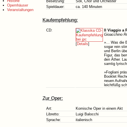
Historie
Besetzung:
Soli, Chor und Orchester
Opernhäuser
Spieldauer:
ca. 140 Minuten
Veranstaltungen
Kaufempfehlung:
CD:
Il Viaggio a
Gioacchino Ro
»… Was die Be
[
Details
]
sogar rein st
und Berlin üb
Figur, das ber
den Äther. La
samtig lyrisc
»Fogliani präs
Booklet Reche
neuen Aufnahm
leichtfüßg sc
Zur Oper:
Art:
Komische Oper in einem Akt
Libretto:
Luigi Balocchi
Sprache:
italienisch