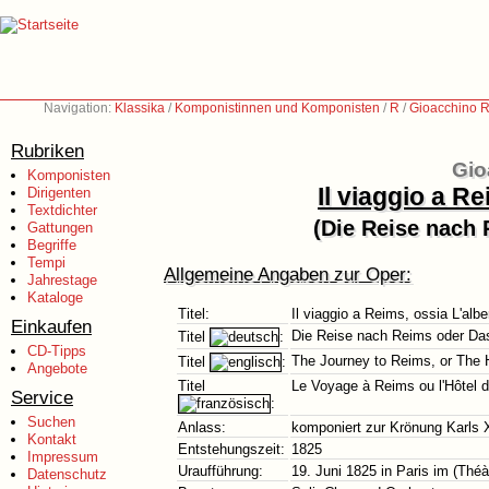
Navigation:
Klassika
/
Komponistinnen und Komponisten
/
R
/
Gioacchino R
Rubriken
Gio
Komponisten
Il viaggio a Re
Dirigenten
Textdichter
(Die Reise nach 
Gattungen
Begriffe
Tempi
Allgemeine Angaben zur Oper:
Jahrestage
Kataloge
Titel:
Il viaggio a Reims, ossia L'alber
Einkaufen
Die Reise nach Reims oder Das 
Titel
:
CD-Tipps
The Journey to Reims, or The H
Titel
:
Angebote
Titel
Le Voyage à Reims ou l'Hôtel d
Service
:
Suchen
Anlass:
komponiert zur Krönung Karls 
Kontakt
Entstehungszeit:
1825
Impressum
Uraufführung:
19. Juni 1825 in Paris im (Théàt
Datenschutz