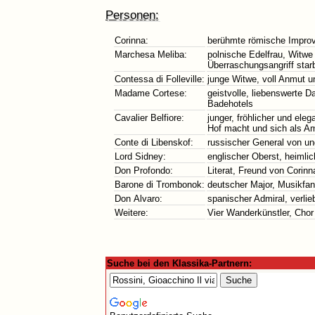
Personen:
Corinna:
berühmte römische Improvi
Marchesa Meliba:
polnische Edelfrau, Witwe
Überraschungsangriff star
Contessa di Folleville:
junge Witwe, voll Anmut 
Madame Cortese:
geistvolle, liebenswerte 
Badehotels
Cavalier Belfiore:
junger, fröhlicher und eleg
Hof macht und sich als Am
Conte di Libenskof:
russischer General von un
Lord Sidney:
englischer Oberst, heimlich
Don Profondo:
Literat, Freund von Corin
Barone di Trombonok:
deutscher Major, Musikfan
Don Alvaro:
spanischer Admiral, verlie
Weitere:
Vier Wanderkünstler, Chor
Suche bei den Klassika-Partnern: