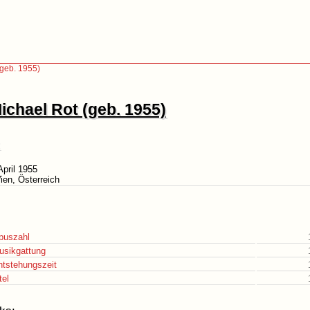
(geb. 1955)
ichael Rot (geb. 1955)
April 1955
ien, Österreich
puszahl
usikgattung
ntstehungszeit
tel