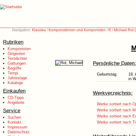
Navigation:
Klassika
/
Komponistinnen und Komponisten
/
R
/
Michael Rot 
Rubriken
M
Komponisten
Dirigenten
Textdichter
Persönliche Daten:
Gattungen
Begriffe
Tempi
Geburtstag:
19. 
Jahrestage
in W
Kataloge
Einkaufen
Werkverzeichnis:
CD-Tipps
Angebote
Werke sortiert nach O
Service
Werke sortiert nach M
Werke sortiert nach E
Suchen
Kontakt
Werke sortiert nach Ti
Impressum
Datenschutz