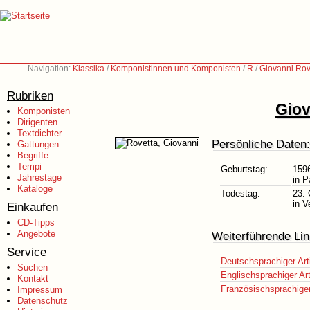
Navigation:
Klassika
/
Komponistinnen und Komponisten
/
R
/
Giovanni Rov
Rubriken
Giov
Komponisten
Dirigenten
Textdichter
Persönliche Daten:
Gattungen
Begriffe
Tempi
Geburtstag:
159
Jahrestage
in P
Kataloge
Todestag:
23. 
in V
Einkaufen
CD-Tipps
Angebote
Weiterführende Lin
Service
Deutschsprachiger Art
Suchen
Englischsprachiger Art
Kontakt
Französischsprachiger 
Impressum
Datenschutz