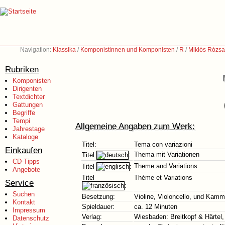
Navigation:
Klassika
/
Komponistinnen und Komponisten
/
R
/
Miklós Rózsa
Rubriken
Komponisten
Dirigenten
Textdichter
Gattungen
Begriffe
Tempi
Allgemeine Angaben zum Werk:
Jahrestage
Kataloge
Titel:
Tema con variazioni
Einkaufen
Thema mit Variationen
Titel
:
CD-Tipps
Theme and Variations
Titel
:
Angebote
Titel
Thème et Variations
Service
:
Suchen
Besetzung:
Violine, Violoncello, und Kamm
Kontakt
Spieldauer:
ca. 12 Minuten
Impressum
Verlag:
Wiesbaden: Breitkopf & Härtel, 
Datenschutz