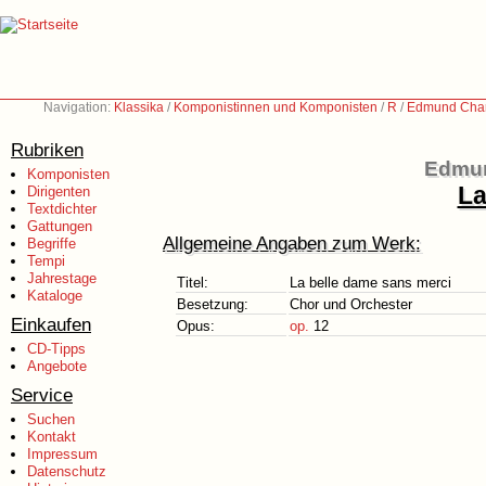
Navigation:
Klassika
/
Komponistinnen und Komponisten
/
R
/
Edmund Char
Rubriken
Edmun
Komponisten
La
Dirigenten
Textdichter
Gattungen
Allgemeine Angaben zum Werk:
Begriffe
Tempi
Jahrestage
Titel:
La belle dame sans merci
Kataloge
Besetzung:
Chor und Orchester
Einkaufen
Opus:
op.
12
CD-Tipps
Angebote
Service
Suchen
Kontakt
Impressum
Datenschutz