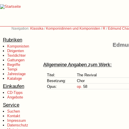
Navigation:
Klassika
/
Komponistinnen und Komponisten
/
R
/
Edmund Char
Rubriken
Edmun
Komponisten
Dirigenten
Textdichter
Gattungen
Allgemeine Angaben zum Werk:
Begriffe
Tempi
Jahrestage
Titel:
The Revival
Kataloge
Besetzung:
Chor
Einkaufen
Opus:
op.
58
CD-Tipps
Angebote
Service
Suchen
Kontakt
Impressum
Datenschutz