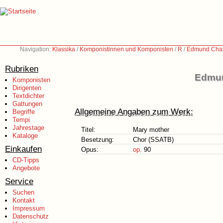
Navigation:
Klassika
/
Komponistinnen und Komponisten
/
R
/
Edmund Char
Rubriken
Edmun
Komponisten
Dirigenten
Textdichter
Gattungen
Allgemeine Angaben zum Werk:
Begriffe
Tempi
Jahrestage
Titel:
Mary mother
Kataloge
Besetzung:
Chor (SSATB)
Einkaufen
Opus:
op.
90
CD-Tipps
Angebote
Service
Suchen
Kontakt
Impressum
Datenschutz