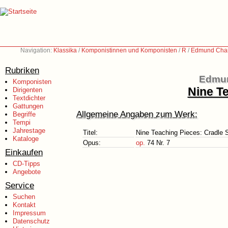
Navigation:
Klassika
/
Komponistinnen und Komponisten
/
R
/
Edmund Char
Rubriken
Edmun
Komponisten
Nine T
Dirigenten
Textdichter
Gattungen
Allgemeine Angaben zum Werk:
Begriffe
Tempi
Jahrestage
Titel:
Nine Teaching Pieces: Cradle 
Kataloge
Opus:
op.
74 Nr. 7
Einkaufen
CD-Tipps
Angebote
Service
Suchen
Kontakt
Impressum
Datenschutz