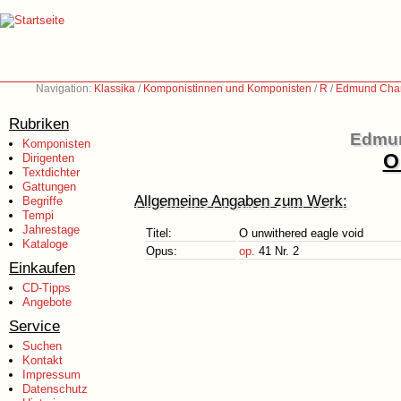
Navigation:
Klassika
/
Komponistinnen und Komponisten
/
R
/
Edmund Char
Rubriken
Edmun
Komponisten
O
Dirigenten
Textdichter
Gattungen
Allgemeine Angaben zum Werk:
Begriffe
Tempi
Jahrestage
Titel:
O unwithered eagle void
Kataloge
Opus:
op.
41 Nr. 2
Einkaufen
CD-Tipps
Angebote
Service
Suchen
Kontakt
Impressum
Datenschutz