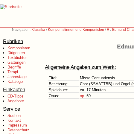
Navigation:
Klassika
/
Komponistinnen und Komponisten
/
R
/
Edmund Char
Rubriken
Edmun
Komponisten
Dirigenten
Textdichter
Gattungen
Allgemeine Angaben zum Werk:
Begriffe
Tempi
Jahrestage
Titel:
Missa Cantuariensis
Kataloge
Besetzung:
Chor (SSAATTBB) und Orgel (n
Einkaufen
Spieldauer:
ca. 17 Minuten
Opus:
op.
59
CD-Tipps
Angebote
Service
Suchen
Kontakt
Impressum
Datenschutz