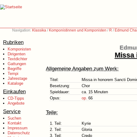
Navigation:
Klassika
/
Komponistinnen und Komponisten
/
R
/
Edmund Char
Rubriken
Edmun
Komponisten
Missa 
Dirigenten
Textdichter
Gattungen
Allgemeine Angaben zum Werk:
Begriffe
Tempi
Jahrestage
Titel:
Missa in honorem Sancti Domin
Kataloge
Besetzung:
Chor
Einkaufen
Spieldauer:
ca. 15 Minuten
Opus:
op.
66
CD-Tipps
Angebote
Service
Teile:
Suchen
Kontakt
1. Teil:
Kyrie
Impressum
2. Teil:
Gloria
Datenschutz
3. Teil:
Credo