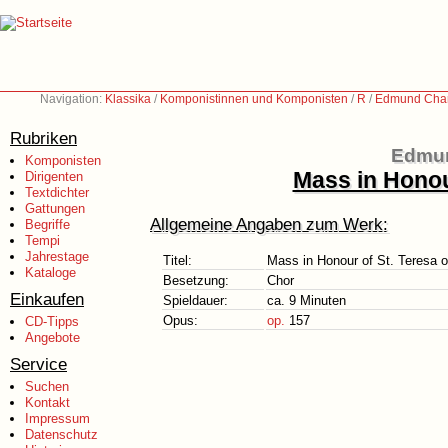
Navigation:
Klassika
/
Komponistinnen und Komponisten
/
R
/
Edmund Char
Rubriken
Edmun
Komponisten
Mass in Honour
Dirigenten
Textdichter
Gattungen
Allgemeine Angaben zum Werk:
Begriffe
Tempi
Jahrestage
Titel:
Mass in Honour of St. Teresa o
Kataloge
Besetzung:
Chor
Einkaufen
Spieldauer:
ca. 9 Minuten
Opus:
op.
157
CD-Tipps
Angebote
Service
Suchen
Kontakt
Impressum
Datenschutz