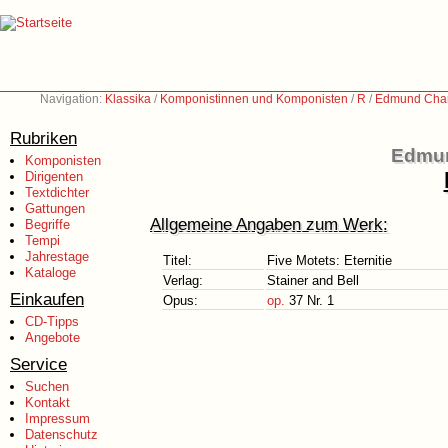
Navigation:
Klassika
/
Komponistinnen und Komponisten
/
R
/
Edmund Char
Rubriken
Edmun
Komponisten
Dirigenten
Textdichter
Gattungen
Allgemeine Angaben zum Werk:
Begriffe
Tempi
Jahrestage
Titel:
Five Motets: Eternitie
Kataloge
Verlag:
Stainer and Bell
Einkaufen
Opus:
op.
37 Nr. 1
CD-Tipps
Angebote
Service
Suchen
Kontakt
Impressum
Datenschutz