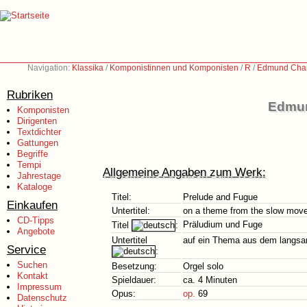
Navigation:
Klassika
/
Komponistinnen und Komponisten
/
R
/
Edmund Char
Rubriken
Edmun
Komponisten
Dirigenten
Textdichter
Gattungen
Begriffe
Tempi
Allgemeine Angaben zum Werk:
Jahrestage
Kataloge
Titel:
Prelude and Fugue
Einkaufen
Untertitel:
on a theme from the slow movem
CD-Tipps
Präludium und Fuge
Titel
:
Angebote
Untertitel
auf ein Thema aus dem langsam
Service
:
Suchen
Besetzung:
Orgel solo
Kontakt
Spieldauer:
ca. 4 Minuten
Impressum
Opus:
op.
69
Datenschutz