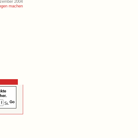
ezember 2004
ukte
her.
Go