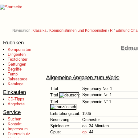
Navigation:
Klassika
/
Komponistinnen und Komponisten
/
R
/
Edmund Char
Rubriken
Edmun
Komponisten
Dirigenten
Textdichter
Gattungen
Begriffe
Tempi
Allgemeine Angaben zum Werk:
Jahrestage
Kataloge
Titel:
Symphony No. 1
Einkaufen
Symphonie Nr. 1
Titel
:
CD-Tipps
Titel
Symphonie N° 1
Angebote
:
Service
Entstehungszeit:
1936
Suchen
Besetzung:
Orchester
Kontakt
Spieldauer:
ca. 34 Minuten
Impressum
Opus:
op.
44
Datenschutz