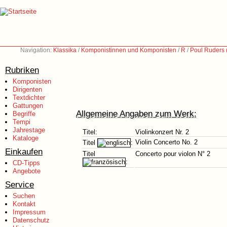
Navigation:
Klassika
/
Komponistinnen und Komponisten
/
R
/
Poul Ruders 
Rubriken
Komponisten
Dirigenten
Textdichter
Gattungen
Allgemeine Angaben zum Werk:
Begriffe
Tempi
Jahrestage
Titel:
Violinkonzert Nr. 2
Kataloge
Violin Concerto No. 2
Titel
:
Einkaufen
Titel
Concerto pour violon N° 2
:
CD-Tipps
Angebote
Service
Suchen
Kontakt
Impressum
Datenschutz