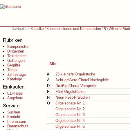
Navigation:
Klassika
/
Komponistinnen und Komponisten
/
R
/
Wilhelm Rudn
Rubriken
Komponisten
Dirigenten
Textdichter
Gattungen
Alle
Begriffe
Tempi
#
25 kleinere Orgelstücke
Jahrestage
Kataloge
A
Acht größere Choral-Nachspiele
D
Dreißig Choral-Vorspiele
Einkaufen
F
Fünf Orgelstücke
CD-Tipps
N
Neun Fest-Präludien
Angebote
O
Orgelsonate Nr. 1
Service
Orgelsonate Nr. 2
Suchen
Orgelsonate Nr. 3
Kontakt
Orgelsonate Nr. 4
Impressum
Datenschutz
Orgelsonate Nr. 5