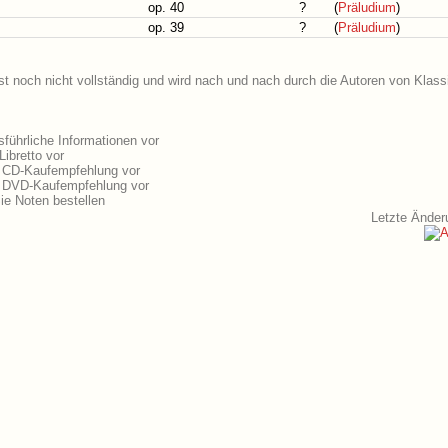
op. 40
?
(
Präludium
)
op. 39
?
(
Präludium
)
st noch nicht vollständig und wird nach und nach durch die Autoren von Klass
führliche Informationen vor
ibretto vor
e CD-Kaufempfehlung vor
e DVD-Kaufempfehlung vor
e Noten bestellen
Letzte Änder