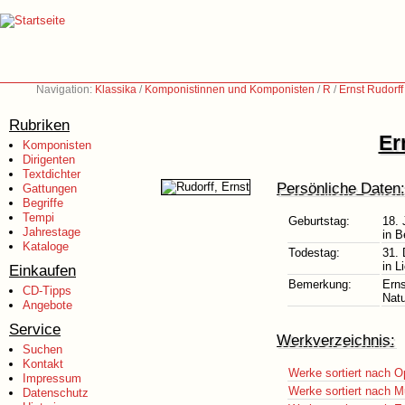
Navigation:
Klassika
/
Komponistinnen und Komponisten
/
R
/
Ernst Rudorf
Rubriken
Er
Komponisten
Dirigenten
Textdichter
Persönliche Daten:
Gattungen
Begriffe
Tempi
Geburtstag:
18. 
Jahrestage
in B
Kataloge
Todestag:
31.
in L
Einkaufen
Bemerkung:
Erns
CD-Tipps
Natu
Angebote
Service
Werkverzeichnis:
Suchen
Kontakt
Werke sortiert nach O
Impressum
Werke sortiert nach M
Datenschutz