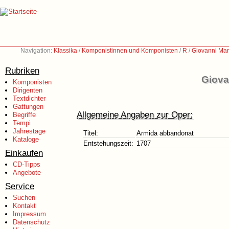
Navigation:
Klassika
/
Komponistinnen und Komponisten
/
R
/
Giovanni Mar
Rubriken
Giova
Komponisten
Dirigenten
Textdichter
Gattungen
Allgemeine Angaben zur Oper:
Begriffe
Tempi
Jahrestage
Titel:
Armida abbandonat
Kataloge
Entstehungszeit:
1707
Einkaufen
CD-Tipps
Angebote
Service
Suchen
Kontakt
Impressum
Datenschutz