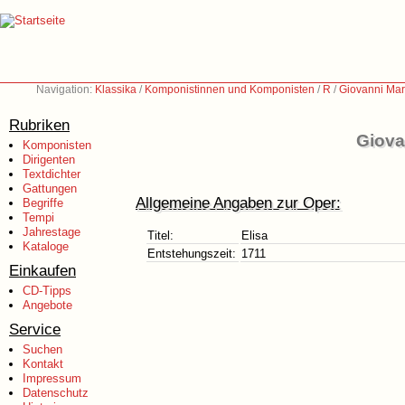
Navigation:
Klassika
/
Komponistinnen und Komponisten
/
R
/
Giovanni Mar
Rubriken
Giova
Komponisten
Dirigenten
Textdichter
Gattungen
Allgemeine Angaben zur Oper:
Begriffe
Tempi
Jahrestage
Titel:
Elisa
Kataloge
Entstehungszeit:
1711
Einkaufen
CD-Tipps
Angebote
Service
Suchen
Kontakt
Impressum
Datenschutz