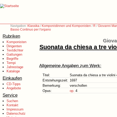
Navigation:
Klassika
/
Komponistinnen und Komponisten
/
R
/
Giovanni Mar
Basso Continuo per l'organo
Rubriken
Giova
Komponisten
Suonata da chiesa a tre vio
Dirigenten
Textdichter
Gattungen
Begriffe
Tempi
Allgemeine Angaben zum Werk:
Jahrestage
Kataloge
Titel:
Suonata da chiesa a tre violini
Einkaufen
Entstehungszeit:
1697
CD-Tipps
Bemerkung:
verschollen
Angebote
Opus:
op.
4
Service
Suchen
Kontakt
Impressum
Datenschutz