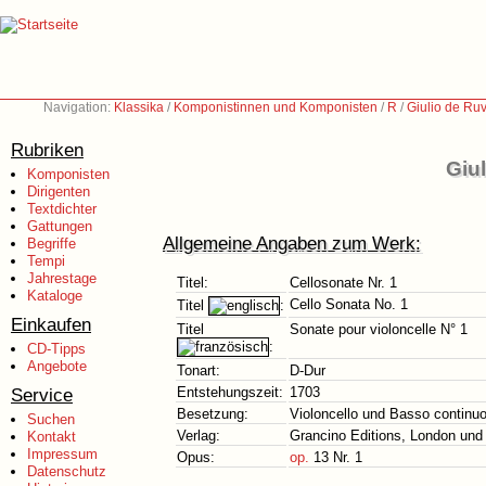
Navigation:
Klassika
/
Komponistinnen und Komponisten
/
R
/
Giulio de Ruv
Rubriken
Giu
Komponisten
Dirigenten
Textdichter
Gattungen
Allgemeine Angaben zum Werk:
Begriffe
Tempi
Jahrestage
Titel:
Cellosonate Nr. 1
Kataloge
Cello Sonata No. 1
Titel
:
Einkaufen
Titel
Sonate pour violoncelle N° 1
:
CD-Tipps
Angebote
Tonart:
D-Dur
Service
Entstehungszeit:
1703
Besetzung:
Violoncello und Basso continu
Suchen
Verlag:
Grancino Editions, London und F
Kontakt
Impressum
Opus:
op.
13 Nr. 1
Datenschutz