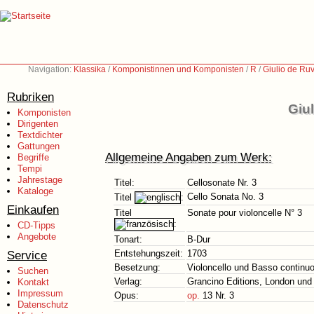
Navigation:
Klassika
/
Komponistinnen und Komponisten
/
R
/
Giulio de Ruv
Rubriken
Giu
Komponisten
Dirigenten
Textdichter
Gattungen
Allgemeine Angaben zum Werk:
Begriffe
Tempi
Jahrestage
Titel:
Cellosonate Nr. 3
Kataloge
Cello Sonata No. 3
Titel
:
Einkaufen
Titel
Sonate pour violoncelle N° 3
:
CD-Tipps
Angebote
Tonart:
B-Dur
Service
Entstehungszeit:
1703
Besetzung:
Violoncello und Basso continu
Suchen
Verlag:
Grancino Editions, London und F
Kontakt
Impressum
Opus:
op.
13 Nr. 3
Datenschutz