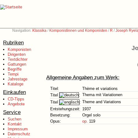
Navigation:
Klassika
/
Komponistinnen und Komponisten
/
R
/
Joseph Ryela
Rubriken
Jo
Komponisten
Dirigenten
Textdichter
Gattungen
Begriffe
Tempi
Allgemeine Angaben zum Werk:
Jahrestage
Kataloge
Titel:
Thème et variations
Einkaufen
Thema mit Variationen
Titel
:
CD-Tipps
Theme and Variations
Titel
:
Angebote
Entstehungszeit:
1937
Service
Besetzung:
Orgel solo
Suchen
Opus:
op.
119
Kontakt
Impressum
Datenschutz