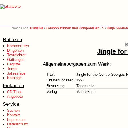
Navigation:
Klassika
/
Komponistinnen und Komponisten
/
S
/
Kaija Saaria
Rubriken
K
Komponisten
Jingle fo
Dirigenten
Textdichter
Gattungen
Allgemeine Angaben zum Werk:
Begriffe
Tempi
Jahrestage
Titel:
Jingle for the Centre Georges
Kataloge
Entstehungszeit:
1992
Einkaufen
Besetzung:
Tapemusic
Verlag:
Manuskript
CD-Tipps
Angebote
Service
Suchen
Kontakt
Impressum
Datenschutz