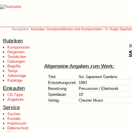
Navigation:
Klassika
/
Komponistinnen und Komponisten
/
S
/
Kaija Saaria
Rubriken
K
Komponisten
Dirigenten
Textdichter
Gattungen
Allgemeine Angaben zum Werk:
Begriffe
Tempi
Jahrestage
Titel:
Six Japanese Gardens
Kataloge
Entstehungszeit:
1993
Einkaufen
Besetzung:
Percussion / Elektronik
Spieldauer:
10'
CD-Tipps
Angebote
Verlag:
Chester Music
Service
Suchen
Kontakt
Impressum
Datenschutz