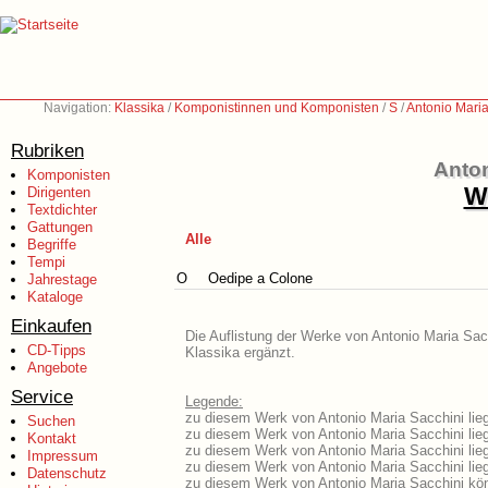
Navigation:
Klassika
/
Komponistinnen und Komponisten
/
S
/
Antonio Mari
Rubriken
Anton
Komponisten
We
Dirigenten
Textdichter
Gattungen
Alle
Begriffe
Tempi
O
Oedipe a Colone
Jahrestage
Kataloge
Einkaufen
Die Auflistung der Werke von Antonio Maria Sacc
CD-Tipps
Klassika ergänzt.
Angebote
Service
Legende:
zu diesem Werk von Antonio Maria Sacchini lieg
Suchen
zu diesem Werk von Antonio Maria Sacchini liegt
Kontakt
zu diesem Werk von Antonio Maria Sacchini lie
Impressum
zu diesem Werk von Antonio Maria Sacchini lie
Datenschutz
zu diesem Werk von Antonio Maria Sacchini kön