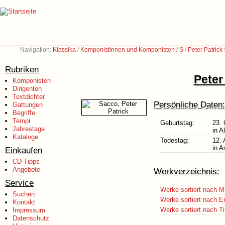
Navigation:
Klassika
/
Komponistinnen und Komponisten
/
S
/
Peter Patric
Rubriken
Peter
Komponisten
Dirigenten
Textdichter
Persönliche Daten:
Gattungen
Begriffe
Tempi
Geburtstag:
23. 
Jahrestage
in A
Kataloge
Todestag:
12.
in 
Einkaufen
CD-Tipps
Angebote
Werkverzeichnis:
Service
Werke sortiert nach M
Suchen
Werke sortiert nach E
Kontakt
Werke sortiert nach Ti
Impressum
Datenschutz