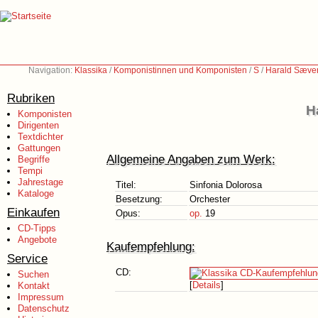
Navigation:
Klassika
/
Komponistinnen und Komponisten
/
S
/
Harald Sæve
Rubriken
H
Komponisten
Dirigenten
Textdichter
Gattungen
Allgemeine Angaben zum Werk:
Begriffe
Tempi
Jahrestage
Titel:
Sinfonia Dolorosa
Kataloge
Besetzung:
Orchester
Einkaufen
Opus:
op.
19
CD-Tipps
Angebote
Kaufempfehlung:
Service
CD:
Suchen
[
Details
]
Kontakt
Impressum
Datenschutz