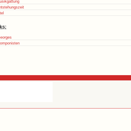
usikgattung
ntstehungszeit
tel
ks:
Georges
omponisten