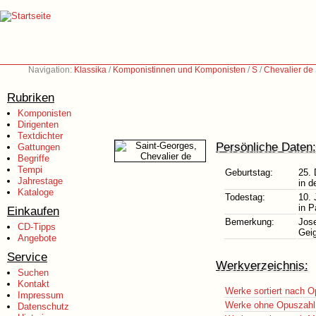
Navigation:
Klassika
/
Komponistinnen und Komponisten
/
S
/
Chevalier de
Rubriken
Komponisten
Dirigenten
Textdichter
Persönliche Daten:
Gattungen
Begriffe
Tempi
Geburtstag:
25.
Jahrestage
in d
Kataloge
Todestag:
10. 
in P
Einkaufen
Bemerkung:
Jose
CD-Tipps
Geig
Angebote
Service
Werkverzeichnis:
Suchen
Kontakt
Werke sortiert nach O
Impressum
Werke ohne Opuszahl
Datenschutz